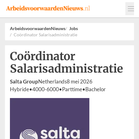
Events
Adverteren
Leveranciers
ArbeidsvoorwaardenNieuws
Jobs
Coördinator Salarisadministratie
Werkgevers
Contact
Coördinator
Salarisadministratie
Salta Group
Netherlands
8 mei 2026
Hybride
•
4000-6000
•
Parttime
•
Bachelor