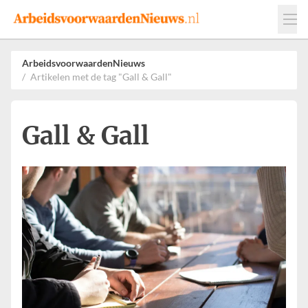
Events
Adverteren
Leveranciers
ArbeidsvoorwaardenNieuws
Artikelen met de tag "Gall & Gall"
Werkgevers
Contact
Gall & Gall