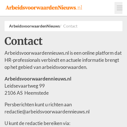
Events
Adverteren
Leveranciers
ArbeidsvoorwaardenNieuws
Contact
Werkgevers
Contact
Contact
Arbeidsvoorwaardennieuws.nl is een online platform dat
HR-professionals verbindt en actuele informatie brengt
op het gebied van arbeidsvoorwaarden.
Arbeidsvoorwaardennieuws.nl
Leidsevaartweg 99
2106 AS Heemstede
Persberichten kunt u richten aan
redactie@arbeidsvoorwaardennieuws.nl
U kunt de redactie bereiken via: