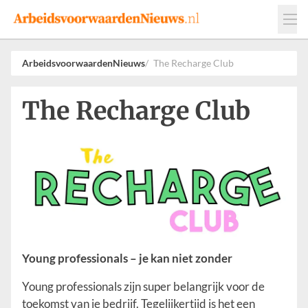
Events
Adverteren
Leveranciers
ArbeidsvoorwaardenNieuws
The Recharge Club
Werkgevers
The Recharge Club
Contact
Young professionals – je kan niet zonder
Young professionals zijn super belangrijk voor de
toekomst van je bedrijf. Tegelijkertijd is het een