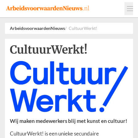
Events
Adverteren
Leveranciers
ArbeidsvoorwaardenNieuws
CultuurWerkt!
Werkgevers
CultuurWerkt!
Contact
Wij maken medewerkers blij met kunst en cultuur!
CultuurWerkt! is een unieke secundaire