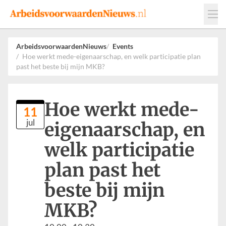
Events
Adverteren
Leveranciers
ArbeidsvoorwaardenNieuws
Events
Hoe werkt mede-eigenaarschap, en welk participatie plan
Werkgevers
past het beste bij mijn MKB?
Contact
Hoe werkt mede-
11
jul
eigenaarschap, en
welk participatie
plan past het
beste bij mijn
MKB?