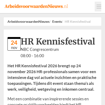
Events
Adverteren
Leveranciers
ArbeidsvoorwaardenNieuws
Events
HR Kennisfestival
Werkgevers
Contact
HR Kennisfestival
24
nov
NBC Congrescentrum
08:00
- 16:00
Het HR Kennisfestival 2026 brengt op 24
november 2026 HR-professionals samen voor een
intensieve dag vol actuele inzichten en praktische
toepassingen. Tijdens dit event staan thema’s als
werk, veiligheid, wetgeving en inkomen centraal.
Met een combinatie van inspirerende sessies en
concrete praktijkvoorbeelden biedt het HR