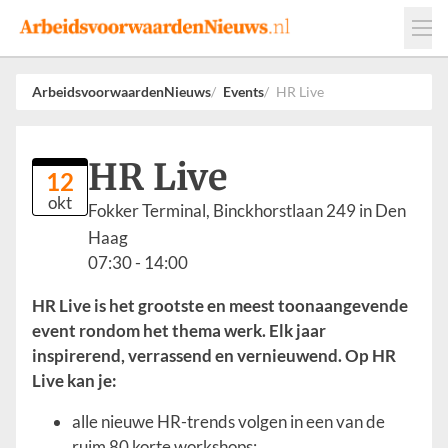
Events
Adverteren
Leveranciers
ArbeidsvoorwaardenNieuws
Events
HR Live
Werkgevers
Contact
HR Live
12
okt
Fokker Terminal, Binckhorstlaan 249 in Den
Haag
07:30
- 14:00
HR Live is het grootste en meest toonaangevende
event rondom het thema werk. Elk jaar
inspirerend, verrassend en vernieuwend. Op HR
Live kan je:
alle nieuwe HR-trends volgen in een van de
ruim 80 korte workshops;