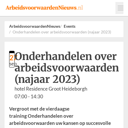
Events
Adverteren
Leveranciers
ArbeidsvoorwaardenNieuws
Events
Onderhandelen over arbeidsvoorwaarden (najaar 2023)
Werkgevers
Contact
Onderhandelen over
27
sep
arbeidsvoorwaarden
(najaar 2023)
hotel Residence Groot Heideborgh
07:00
- 14:30
Vergroot met de vierdaagse
training Onderhandelen over
arbeidsvoorwaarden uw kansen op succesvolle