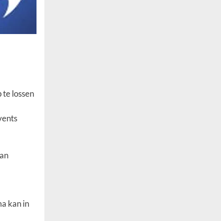
te lossen
vents
van
a kan in