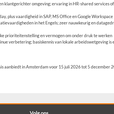
en klantgerichter omgeving; ervaring in HR-shared services o
ay, plus vaardigheid in SAP, MS Office en Google Workspace
catievaardigheden in het Engels; zeer nauwkeurig en dataged
erke prioriteitenstelling en vermogen om onder druk te werken
nue verbetering; basiskennis van lokale arbeidswetgeving is 
basis aanbiedt in Amsterdam voor 15 juli 2026 tot 5 december 
Volg ons