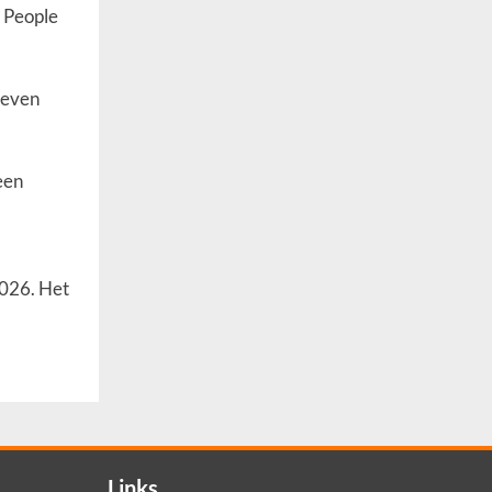
f People
reven
een
2026. Het
Links