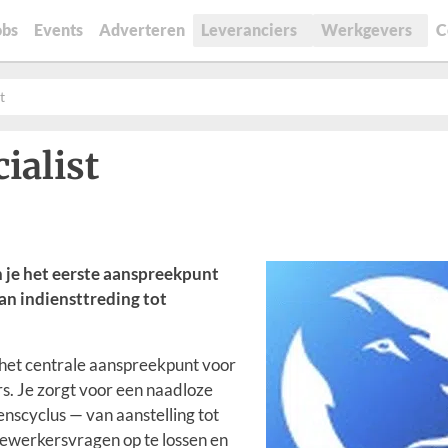
obs
Events
Adverteren
Leveranciers
Werkgevers
C
t
ialist
n je het eerste aanspreekpunt
an indiensttreding tot
e het centrale aanspreekpunt voor
 Je zorgt voor een naadloze
scyclus — van aanstelling tot
ewerkersvragen op te lossen en