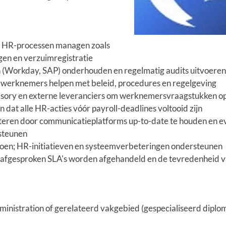
n HR-processen managen zoals
gen en verzuimregistratie
(Workday, SAP) onderhouden en regelmatig audits uitvoeren
 werknemers helpen met beleid, procedures en regelgeving
sory en externe leveranciers om werknemersvraagstukken op 
 dat alle HR-acties vóór payroll-deadlines voltooid zijn
eren door communicatieplatforms up-to-date te houden en e
rsteunen
doen; HR-initiatieven en systeemverbeteringen ondersteunen
afgesproken SLA's worden afgehandeld en de tevreden­heid 
nistration of gerelateerd vakgebied (gespecialiseerd diplom