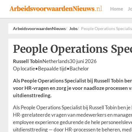
Home
J
ArbeidsvoorwaardenNieuws
Jobs
People Operations Specialis
People Operations Spec
Russell Tobin
Netherlands
30 juni 2026
Op locatie
•
Bepaalde tijd
•
Bachelor
Als People Operations Specialist bij Russell Tobin be
voor HR-vragen en zorg je voor naadloze processen v
uitdiensttreding.
Als People Operations Specialist bij Russell Tobin ben j
HR-gerelateerde vragen van medewerkers en managers.
employee experience gedurende de hele personeelsleven
uitdiensttreding — door HR-processen te beheren, med