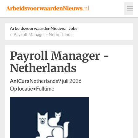
Events
Adverteren
Leveranciers
ArbeidsvoorwaardenNieuws
Jobs
Payroll Manager - Netherlands
Werkgevers
Contact
Payroll Manager -
Netherlands
AniCura
Netherlands
9 juli 2026
Op locatie
•
Fulltime