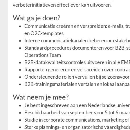
verbeterinitiatieven effectiever kan uitvoeren.
Wat ga je doen?
Communicatie creëren en verspreiden: e-mails, tr
en O2C-templates
Interne communicatiekanalen beheren om stakeh
Standaardprocedures documenteren voor B2B-stre
Operations Team
B2B-datakwaliteitscontroles uitvoeren in alle E
Rapporten genereren en verspreiden over contra
Ondersteunende rollen vervullen bij seizoensvoorb
B2B-trainingsmaterialen vertalen en lokaal aanpas
Wat neem je mee?
Je bent ingeschreven aan een Nederlandse univers
Beschikbaarheid van september voor 5 tot 6 ma
Studie in corporate communications, marketing 
Sterke plannings- en organisatorische vaardighed