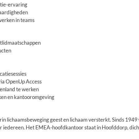
tie-ervaring
vaardigheden
werken in teams
rtlidmaatschappen
ucten
atiesessies
 via OpenUp Access
tenland te werken
rken en kantooromgeving
in lichaamsbeweging geest en lichaam versterkt. Sinds 1949
or iedereen. Het EMEA-hoofdkantoor staat in Hoofddorp, dicht