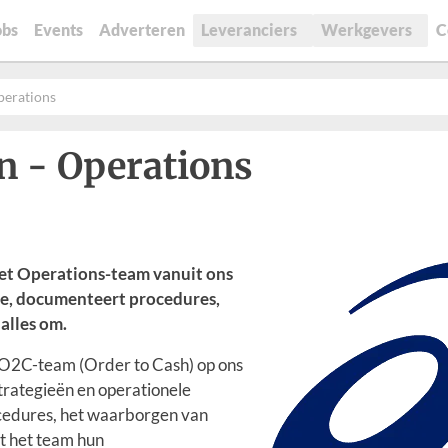
obs
Events
Adverteren
Leveranciers
Werkgevers
C
perations
n - Operations
het Operations-team vanuit ons
ie, documenteert procedures,
 alles om.
 O2C-team (Order to Cash) op ons
ategieën en operationele
ocedures, het waarborgen van
at het team hun