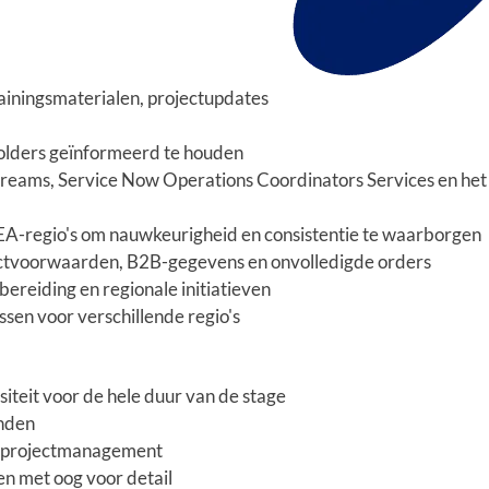
ainingsmaterialen, projectupdates
olders geïnformeerd te houden
ams, Service Now Operations Coordinators Services en het
MEA-regio's om nauwkeurigheid en consistentie te waarborgen
ctvoorwaarden, B2B-gegevens en onvolledigde orders
ereiding en regionale initiatieven
sen voor verschillende regio's
iteit voor de hele duur van de stage
anden
of projectmanagement
en met oog voor detail