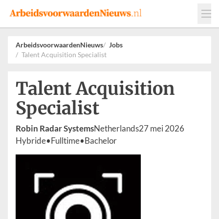
Events
Adverteren
Leveranciers
ArbeidsvoorwaardenNieuws
Jobs
Talent Acquisition Specialist
Werkgevers
Contact
Talent Acquisition
Specialist
Robin Radar Systems
Netherlands
27 mei 2026
Hybride
•
Fulltime
•
Bachelor