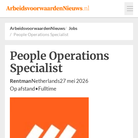
Events
Adverteren
Leveranciers
ArbeidsvoorwaardenNieuws
Jobs
People Operations Specialist
Werkgevers
Contact
People Operations
Specialist
Rentman
Netherlands
27 mei 2026
Op afstand
•
Fulltime