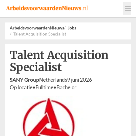
Events
Adverteren
Leveranciers
ArbeidsvoorwaardenNieuws
Jobs
Talent Acquisition Specialist
Werkgevers
Contact
Talent Acquisition
Specialist
SANY Group
Netherlands
9 juni 2026
Op locatie
•
Fulltime
•
Bachelor