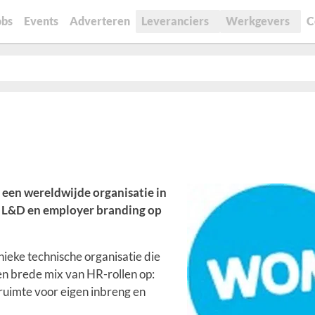
obs
Events
Adverteren
Leveranciers
Werkgevers
C
 een wereldwijde organisatie in
m, L&D en employer branding op
nieke technische organisatie die
en brede mix van HR-rollen op:
ruimte voor eigen inbreng en