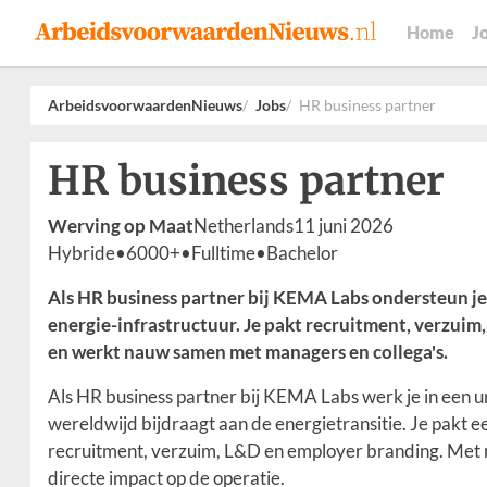
Home
J
ArbeidsvoorwaardenNieuws
Jobs
HR business partner
HR business partner
Werving op Maat
Netherlands
11 juni 2026
Hybride
•
6000+
•
Fulltime
•
Bachelor
Als HR business partner bij KEMA Labs ondersteun je
energie-infrastructuur. Je pakt recruitment, verzui
en werkt nauw samen met managers en collega's.
Als HR business partner bij KEMA Labs werk je in een u
wereldwijd bijdraagt aan de energietransitie. Je pakt e
recruitment, verzuim, L&D en employer branding. Met 
directe impact op de operatie.