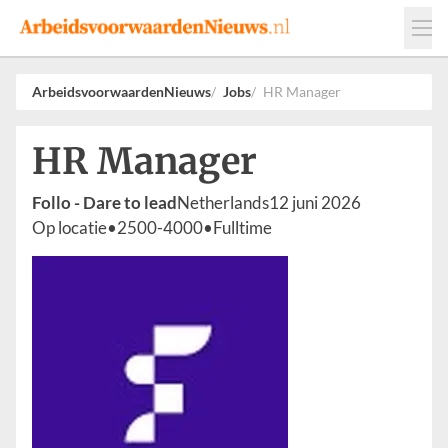
Events
Adverteren
Leveranciers
ArbeidsvoorwaardenNieuws
Jobs
HR Manager
Werkgevers
HR Manager
Contact
Follo - Dare to lead
Netherlands
12 juni 2026
Op locatie
•
2500-4000
•
Fulltime