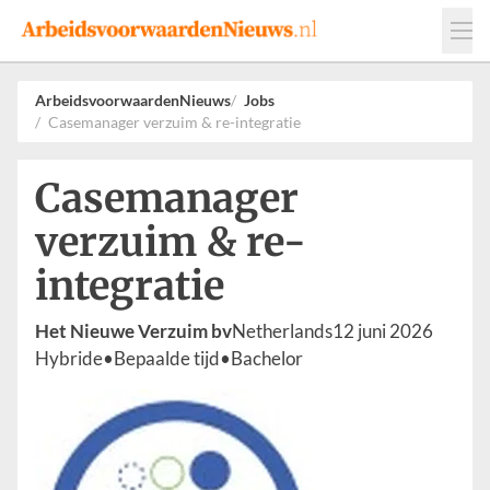
Events
Adverteren
Leveranciers
ArbeidsvoorwaardenNieuws
Jobs
Casemanager verzuim & re-integratie
Werkgevers
Contact
Casemanager
verzuim & re-
integratie
Het Nieuwe Verzuim bv
Netherlands
12 juni 2026
Hybride
•
Bepaalde tijd
•
Bachelor