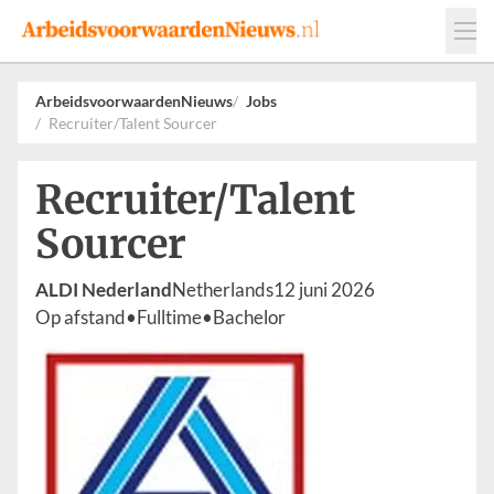
Events
Adverteren
Leveranciers
ArbeidsvoorwaardenNieuws
Jobs
Recruiter/Talent Sourcer
Werkgevers
Contact
Recruiter/Talent
Sourcer
ALDI Nederland
Netherlands
12 juni 2026
Op afstand
•
Fulltime
•
Bachelor