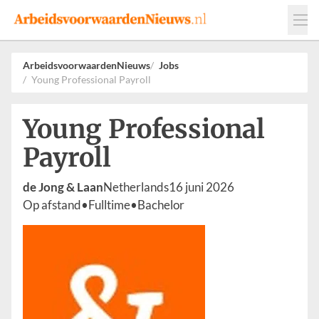
Events
Adverteren
Leveranciers
ArbeidsvoorwaardenNieuws
Jobs
Young Professional Payroll
Werkgevers
Contact
Young Professional
Payroll
de Jong & Laan
Netherlands
16 juni 2026
Op afstand
•
Fulltime
•
Bachelor