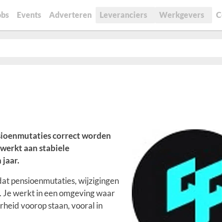
obs
Events
Adverteren
Leveranciers
Werkgevers
C
nsioenmutaties correct worden
 werkt aan stabiele
 jaar.
dat pensioenmutaties, wijzigingen
t. Je werkt in een omgeving waar
heid voorop staan, vooral in