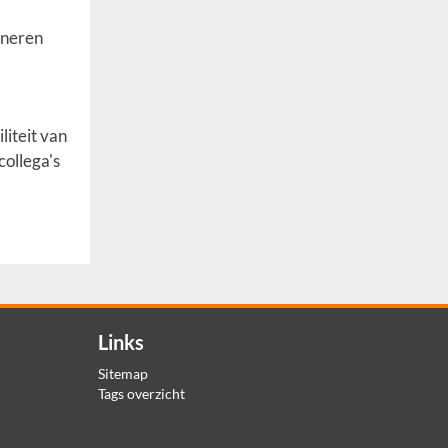
oneren
iteit van
collega's
Links
Sitemap
Tags overzicht