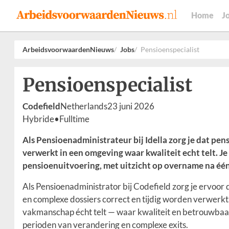
Home
J
ArbeidsvoorwaardenNieuws
Jobs
Pensioenspecialist
Pensioenspecialist
Codefield
Netherlands
23 juni 2026
Hybride
•
Fulltime
Als Pensioenadministrateur bij Idella zorg je dat pe
verwerkt in een omgeving waar kwaliteit echt telt. Je
pensioenuitvoering, met uitzicht op overname na één
Als Pensioenadministrator bij Codefield zorg je ervoor 
en complexe dossiers correct en tijdig worden verwerk
vakmanschap écht telt — waar kwaliteit en betrouwbaar
perioden van verandering en complexe exits.