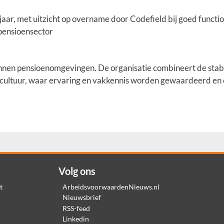
1 jaar, met uitzicht op overname door Codefield bij goed functi
pensioensector
nnen pensioenomgevingen. De organisatie combineert de stabil
e cultuur, waar ervaring en vakkennis worden gewaardeerd en 
Volg ons
t
ArbeidsvoorwaardenNieuws.nl
Nieuwsbrief
RSS-feed
Linkedin