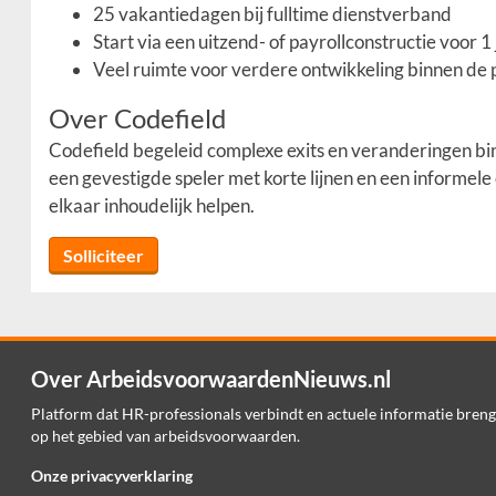
25 vakantiedagen bij fulltime dienstverband
Start via een uitzend- of payrollconstructie voor 
Veel ruimte voor verdere ontwikkeling binnen de 
Over Codefield
Codefield begeleid complexe exits en veranderingen bi
een gevestigde speler met korte lijnen en een informel
elkaar inhoudelijk helpen.
Solliciteer
Over ArbeidsvoorwaardenNieuws.nl
Platform dat HR-professionals verbindt en actuele informatie breng
op het gebied van arbeidsvoorwaarden.
Onze privacyverklaring