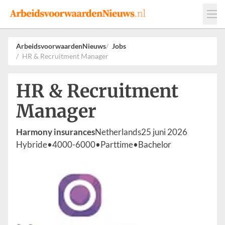
Events
Adverteren
Leveranciers
ArbeidsvoorwaardenNieuws
Jobs
HR & Recruitment Manager
Werkgevers
Contact
HR & Recruitment
Manager
Harmony insurances
Netherlands
25 juni 2026
Hybride
•
4000-6000
•
Parttime
•
Bachelor