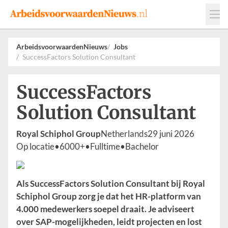
Events
Adverteren
Leveranciers
ArbeidsvoorwaardenNieuws
Jobs
SuccessFactors Solution Consultant
Werkgevers
Contact
SuccessFactors
Solution Consultant
Royal Schiphol Group
Netherlands
29 juni 2026
Op locatie
•
6000+
•
Fulltime
•
Bachelor
Als SuccessFactors Solution Consultant bij Royal
Schiphol Group zorg je dat het HR-platform van
4.000 medewerkers soepel draait. Je adviseert
over SAP-mogelijkheden, leidt projecten en lost