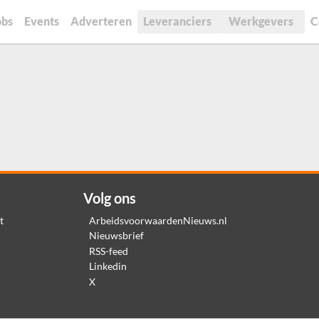
obs
Events
Adverteren
Leveranciers
Werkgevers
C
Volg ons
t
ArbeidsvoorwaardenNieuws.nl
Nieuwsbrief
RSS-feed
Linkedin
X