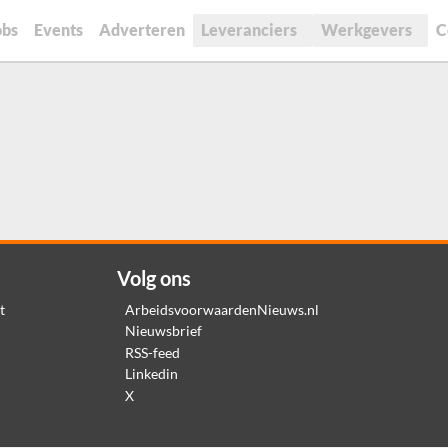
obs
Events
Adverteren
Leveranciers
Werkgevers
C
Volg ons
t
ArbeidsvoorwaardenNieuws.nl
Nieuwsbrief
RSS-feed
Linkedin
X