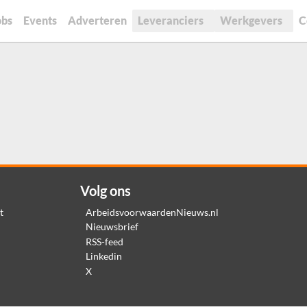
obs
Events
Adverteren
Leveranciers
Werkgevers
C
Volg ons
t
ArbeidsvoorwaardenNieuws.nl
Nieuwsbrief
RSS-feed
Linkedin
X