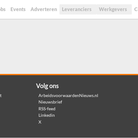
obs
Events
Adverteren
Leveranciers
Werkgevers
C
Volg ons
t
ArbeidsvoorwaardenNieuws.nl
Nieuwsbrief
RSS-feed
Linkedin
X