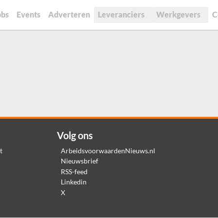
obs
Events
Adverteren
Leveranciers
Werkgevers
C
Volg ons
t
ArbeidsvoorwaardenNieuws.nl
Nieuwsbrief
RSS-feed
Linkedin
X