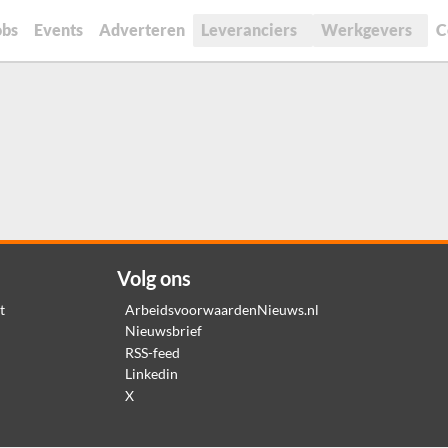
obs
Events
Adverteren
Leveranciers
Werkgevers
C
Volg ons
t
ArbeidsvoorwaardenNieuws.nl
Nieuwsbrief
RSS-feed
Linkedin
X