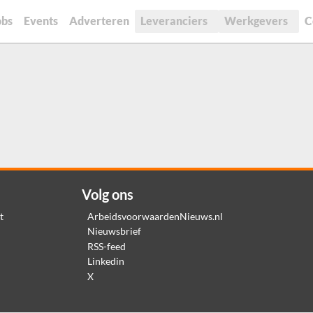
obs
Events
Adverteren
Leveranciers
Werkgevers
C
Volg ons
t
ArbeidsvoorwaardenNieuws.nl
Nieuwsbrief
RSS-feed
Linkedin
X