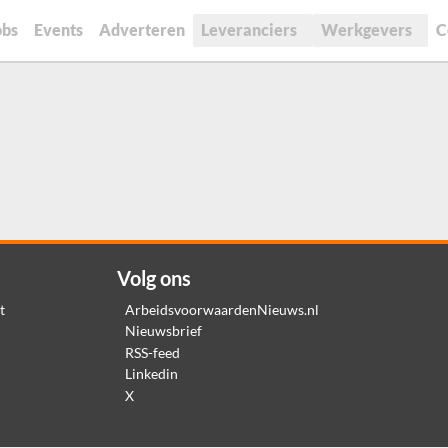
obs
Events
Adverteren
Leveranciers
Werkgevers
C
Volg ons
t
ArbeidsvoorwaardenNieuws.nl
Nieuwsbrief
RSS-feed
Linkedin
X