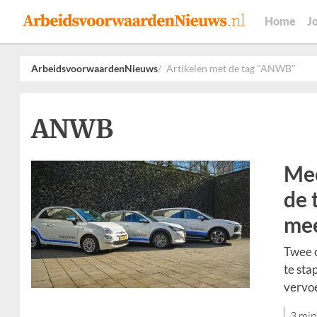
Home
J
ArbeidsvoorwaardenNieuws
Artikelen met de tag "ANWB"
ANWB
Mee
de 
mee
Twee o
te sta
vervo
3 min