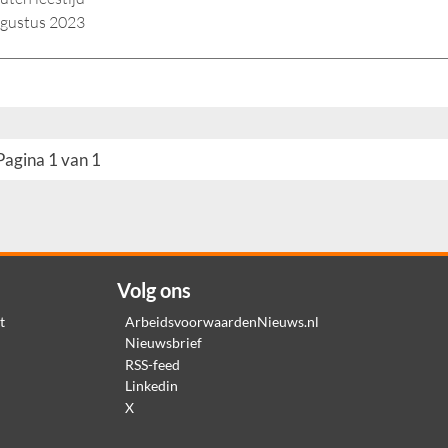
ugustus 2023
Pagina 1 van 1
Volg ons
t
ArbeidsvoorwaardenNieuws.nl
Nieuwsbrief
RSS-feed
Linkedin
X