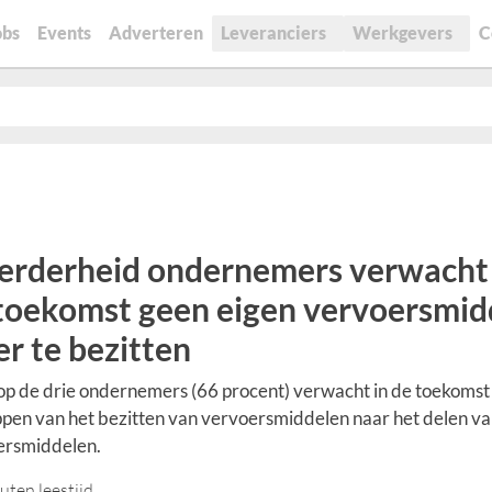
obs
Events
Adverteren
Leveranciers
Werkgevers
C
rderheid ondernemers verwacht 
toekomst geen eigen vervoersmid
r te bezitten
p de drie ondernemers (66 procent) verwacht in de toekomst
ppen van het bezitten van vervoersmiddelen naar het delen v
ersmiddelen.
uten leestijd