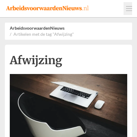
Events
Adverteren
Leveranciers
ArbeidsvoorwaardenNieuws
Artikelen met de tag "Afwijzing"
Werkgevers
Contact
Afwijzing