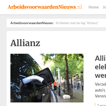
Home
J
ArbeidsvoorwaardenNieuws
Artikelen met de tag "Allianz"
Allianz
All
ele
wer
Verzek
auto's
Vereni
2 min