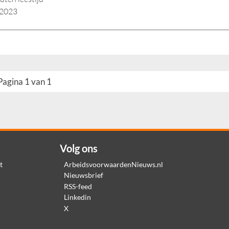
i 2023
Pagina 1 van 1
Volg ons
t
ArbeidsvoorwaardenNieuws.nl
Nieuwsbrief
RSS-feed
Linkedin
X