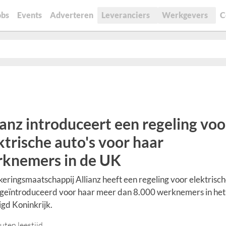
obs
Events
Adverteren
Leveranciers
Werkgevers
C
ianz introduceert een regeling voo
ktrische auto's voor haar
knemers in de UK
eringsmaatschappij Allianz heeft een regeling voor elektrisc
 geïntroduceerd voor haar meer dan 8.000 werknemers in het
gd Koninkrijk.
uten leestijd