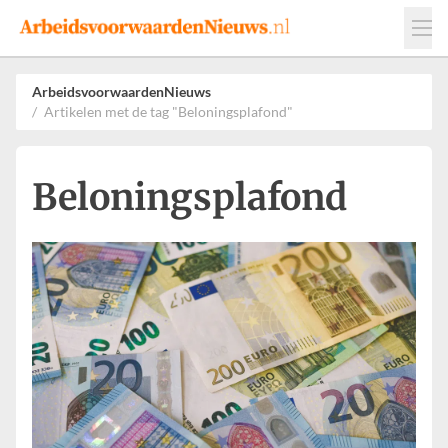
Events
Adverteren
Leveranciers
ArbeidsvoorwaardenNieuws
Artikelen met de tag "Beloningsplafond"
Werkgevers
Contact
Beloningsplafond