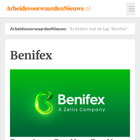
Events
Adverteren
Leveranciers
ArbeidsvoorwaardenNieuws
Artikelen met de tag "Benifex"
Werkgevers
Contact
Benifex