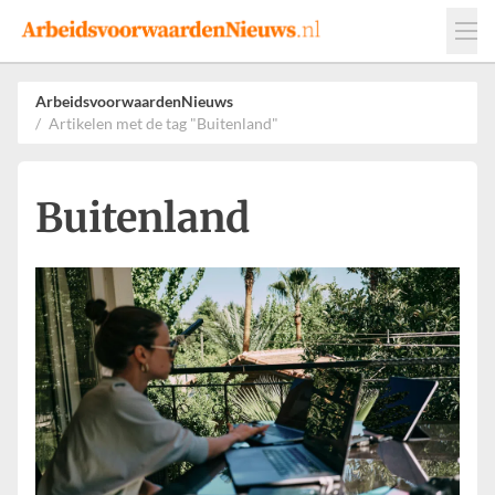
Events
Adverteren
Leveranciers
ArbeidsvoorwaardenNieuws
Artikelen met de tag "Buitenland"
Werkgevers
Contact
Buitenland