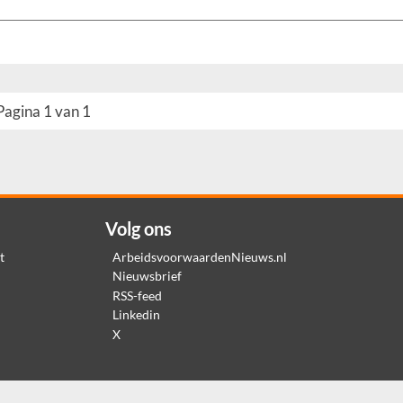
Pagina 1 van 1
Volg ons
t
ArbeidsvoorwaardenNieuws.nl
Nieuwsbrief
RSS-feed
Linkedin
X