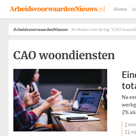
Home
J
ArbeidsvoorwaardenNieuws
Artikelen met de tag "CAO woond
CAO woondiensten
Ein
tot
Na ee
werkge
2% als
2 min
21 n