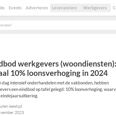
obs
Events
Adverteren
Leveranciers
Werkgevers
C
iensten"
dbod werkgevers (woondiensten):
aal 10% loonsverhoging in 2024
n dag intensief onderhandelen met de vakbonden, hebben
vers een eindbod op tafel gelegd: 10% loonverhoging, waar
 eindejaarsuitkering.
uten leestijd
ovember 2023