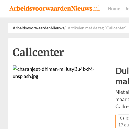
Home
J
ArbeidsvoorwaardenNieuws
Artikelen met de tag "Callcenter"
Callcenter
Dui
mak
Niet a
maar á
Callce
Callc
17 a