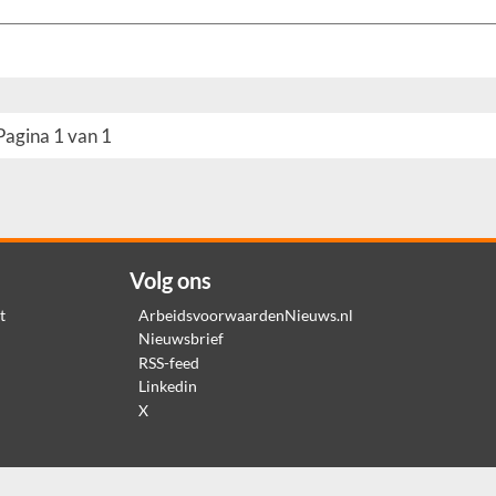
Pagina 1 van 1
Volg ons
t
ArbeidsvoorwaardenNieuws.nl
Nieuwsbrief
RSS-feed
Linkedin
X