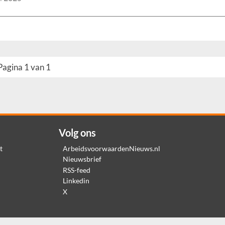
Pagina 1 van 1
Volg ons
t
ArbeidsvoorwaardenNieuws.nl
Nieuwsbrief
RSS-feed
Linkedin
X