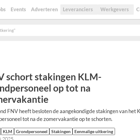
obs
Events
Adverteren
Leveranciers
Werkgevers
C
tkering"
 schort stakingen KLM-
ndpersoneel op tot na
ervakantie
nd FNV heeft besloten de aangekondigde stakingen van het
ersoneel tot na de zomervakantie op te schorten.
KLM
Grondpersoneel
Stakingen
Eenmalige uitkering
li 2025