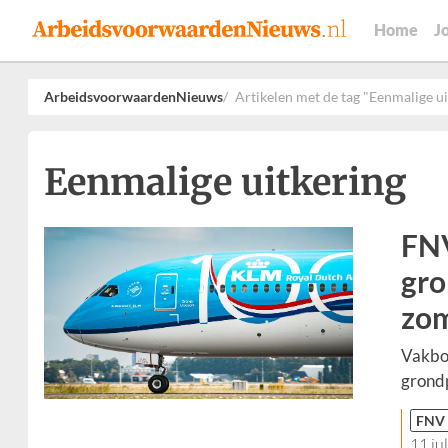
Home
J
ArbeidsvoorwaardenNieuws
Artikelen met de tag "Eenmalige ui
Eenmalige uitkering
FNV
gro
zom
Vakbo
grondp
FNV
11 ju