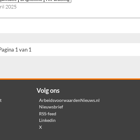
ril 2025
Pagina 1 van 1
Volg ons
t
ArbeidsvoorwaardenNieuws.nl
Nieuwsbrief
RSS-feed
Linkedin
X