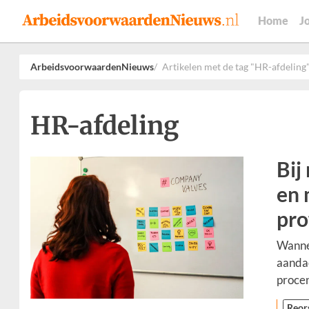
Home
J
ArbeidsvoorwaardenNieuws
Artikelen met de tag "HR-afdeling
HR-afdeling
Bij
en 
pro
Wannee
aandac
procen
Reor