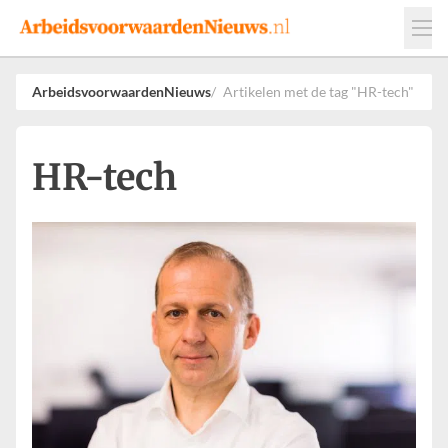
Events
Adverteren
Leveranciers
ArbeidsvoorwaardenNieuws
Artikelen met de tag "HR-tech"
Werkgevers
Contact
HR-tech