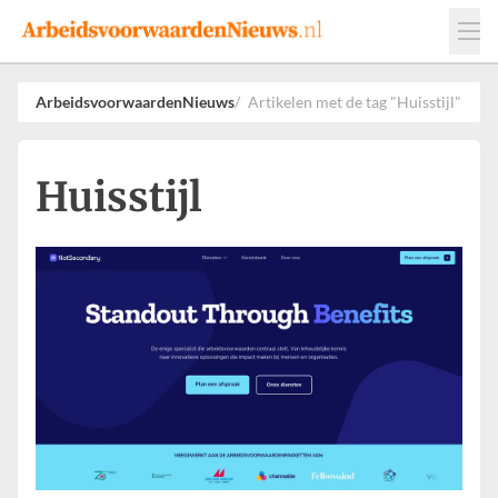
Events
Adverteren
Leveranciers
ArbeidsvoorwaardenNieuws
Artikelen met de tag "Huisstijl"
Werkgevers
Contact
Huisstijl