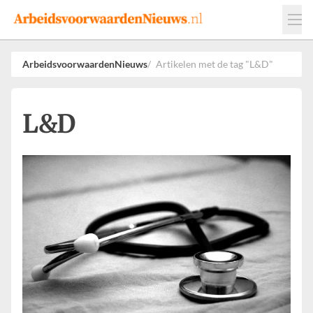
Events
Adverteren
Leveranciers
ArbeidsvoorwaardenNieuws
Artikelen met de tag "L&D"
Werkgevers
Contact
L&D