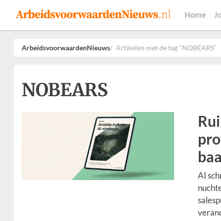
Home
J
ArbeidsvoorwaardenNieuws
Artikelen met de tag "NOBEARS"
NOBEARS
Rui
pro
baa
AI sch
nuchte
salesp
verand