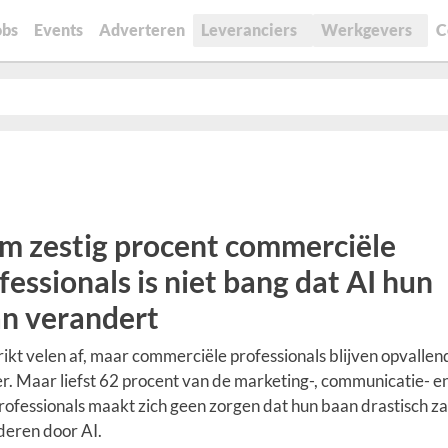
obs
Events
Adverteren
Leveranciers
Werkgevers
C
m zestig procent commerciële
fessionals is niet bang dat AI hun
n verandert
rikt velen af, maar commerciële professionals blijven opvallen
r. Maar liefst 62 procent van de marketing-, communicatie- e
rofessionals maakt zich geen zorgen dat hun baan drastisch za
eren door AI.