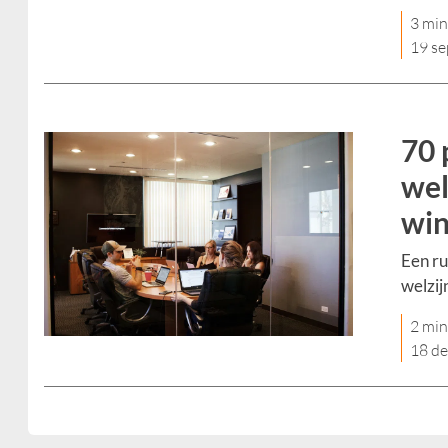
3 min
19 s
70 
wel
win
Een r
welzij
2 min
18 d