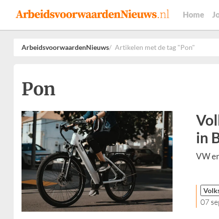
Home
J
ArbeidsvoorwaardenNieuws
Artikelen met de tag "Pon"
Pon
Vol
in 
VW en 
Volk
07 s