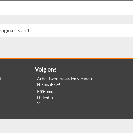
Pagina 1 van 1
Volg ons
t
ArbeidsvoorwaardenNieuws.nl
Nieuwsbrief
RSS-feed
Linkedin
X