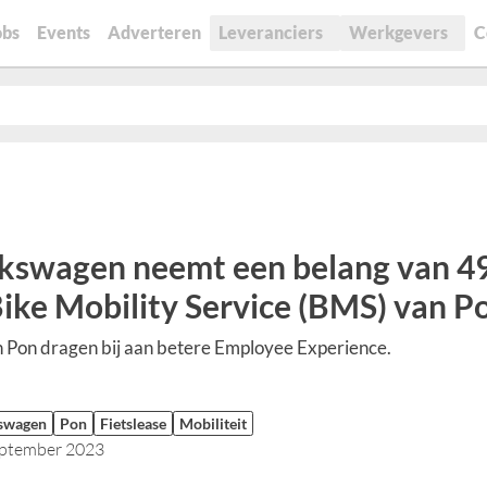
obs
Events
Adverteren
Leveranciers
Werkgevers
C
kswagen neemt een belang van 4
Bike Mobility Service (BMS) van P
Pon dragen bij aan betere Employee Experience.
swagen
Pon
Fietslease
Mobiliteit
eptember 2023