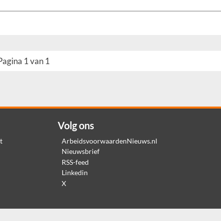
Pagina 1 van 1
Volg ons
t
ArbeidsvoorwaardenNieuws.nl
Nieuwsbrief
RSS-feed
Linkedin
X