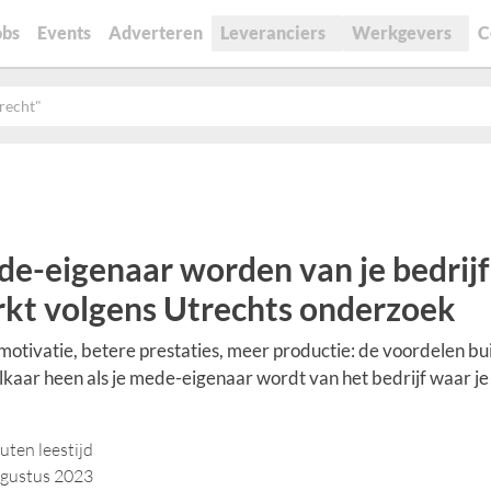
obs
Events
Adverteren
Leveranciers
Werkgevers
C
trecht"
e-eigenaar worden van je bedrijf
kt volgens Utrechts onderzoek
otivatie, betere prestaties, meer productie: de voordelen bu
lkaar heen als je mede-eigenaar wordt van het bedrijf waar je
.
uten leestijd
ugustus 2023