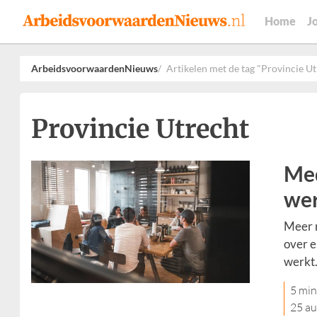
Home
J
ArbeidsvoorwaardenNieuws
Artikelen met de tag "Provincie U
Provincie Utrecht
Med
wer
Meer m
over e
werkt
5 min
25 a