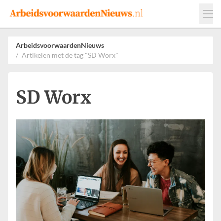
Events
Adverteren
Leveranciers
ArbeidsvoorwaardenNieuws
Artikelen met de tag "SD Worx"
Werkgevers
Contact
SD Worx