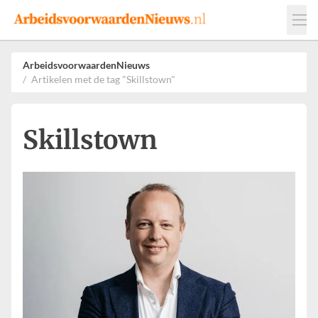
Events
Adverteren
Leveranciers
ArbeidsvoorwaardenNieuws
Artikelen met de tag "Skillstown"
Werkgevers
Contact
Skillstown