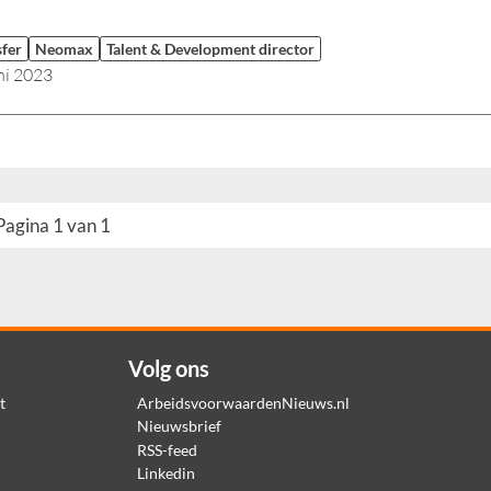
sfer
Neomax
Talent & Development director
ni 2023
Pagina 1 van 1
Volg ons
t
ArbeidsvoorwaardenNieuws.nl
Nieuwsbrief
RSS-feed
Linkedin