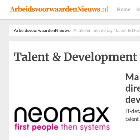
Home
J
ArbeidsvoorwaardenNieuws
Artikelen met de tag "Talent & De
Talent & Development 
Mar
dir
dev
IT-de
talent