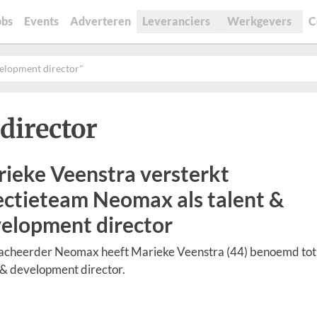
obs
Events
Adverteren
Leveranciers
Werkgevers
C
velopment director"
director
ieke Veenstra versterkt
ectieteam Neomax als talent &
elopment director
tacheerder Neomax heeft Marieke Veenstra (44) benoemd tot
 & development director.